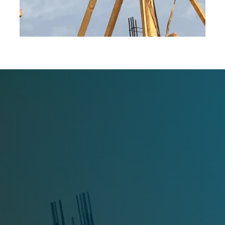
Engº Luis Miguel da Silva Malu​
Diretor-Geral e Fundador
"Consolidar as nossas forças no mercado da construção e imobiliária
guineense, são objetivos capitais. A nossa empresa executa projetos
de qualidade advindo dos estudos permanentes através da nossa
excelente equipa dos engenheiros, oferecendo assim os melhores
resultados e experiência aos clientes.