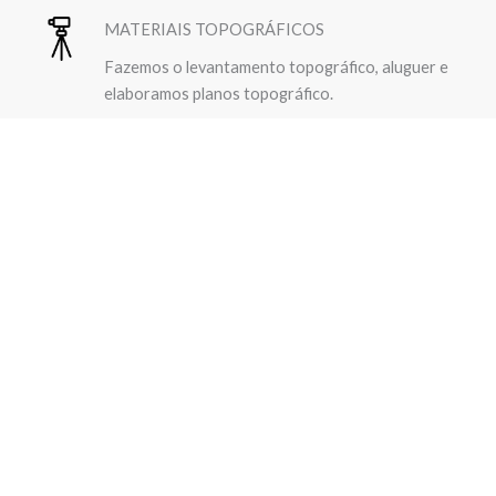
MATERIAIS TOPOGRÁFICOS
Fazemos o levantamento topográfico, aluguer e
elaboramos planos topográfico.
Newsletter Baga-baga
Aceite receber as novidades sobre os serviços de
construção civil e muito mais.
Subscrever