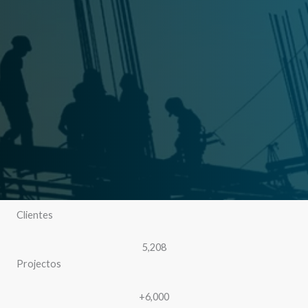
Orgulho-me da nossa história, nossa equipa, experiência e know-
how, também, de tudo que temos feito até hoje e dos projetos.
Mantemos sempre ao ritmo da resistência e o empenho de toso.
Pouco a pouco, o Mundo vai conhecendo a BAGA-BAGA
CONSTRUÇÕES SARL e brindar com as suas obras de arte, agradeço
a si que está a ler esta pequena mensagem, isto significa que
descobriu a nossa plataforma online, agora, pode fazer uma visita às
páginas e saber mais sobre o que fazemos, donde viemos e para onde
vamos."
Clientes
5,208
Projectos
+6,000